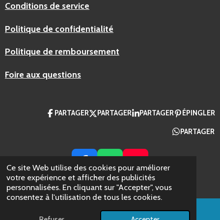
Conditions de service
Politique de confidentialité
Politique de remboursement
Foire aux questions
PARTAGER
PARTAGER
PARTAGER
ÉPINGLER
PARTAGER
F
W
Y
Ce site Web utilise des cookies pour améliorer
A
H
O
votre expérience et afficher des publicités
© 2024 AZ Packaging France
personnalisées. En cliquant sur "Accepter", vous
C
A
U
consentez à l'utilisation de tous les cookies.
E
T
T
B
S
U
Refuser
Accepter