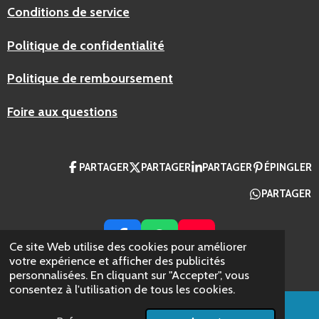
Conditions de service
Politique de confidentialité
Politique de remboursement
Foire aux questions
PARTAGER
PARTAGER
PARTAGER
ÉPINGLER
PARTAGER
F
W
Y
Ce site Web utilise des cookies pour améliorer
A
H
O
votre expérience et afficher des publicités
© 2024 AZ Packaging France
personnalisées. En cliquant sur "Accepter", vous
C
A
U
consentez à l'utilisation de tous les cookies.
E
T
T
B
S
U