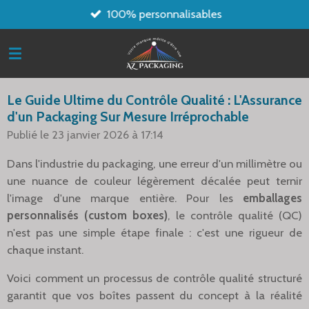
100% personnalisables
Passer
au
contenu
principal
Le Guide Ultime du Contrôle Qualité : L'Assurance
d'un Packaging Sur Mesure Irréprochable
Publié le 23 janvier 2026 à 17:14
Dans l'industrie du packaging, une erreur d'un millimètre ou
une nuance de couleur légèrement décalée peut ternir
l'image d'une marque entière. Pour les
emballages
personnalisés (custom boxes)
, le contrôle qualité (QC)
n'est pas une simple étape finale : c'est une rigueur de
chaque instant.
Voici comment un processus de contrôle qualité structuré
garantit que vos boîtes passent du concept à la réalité