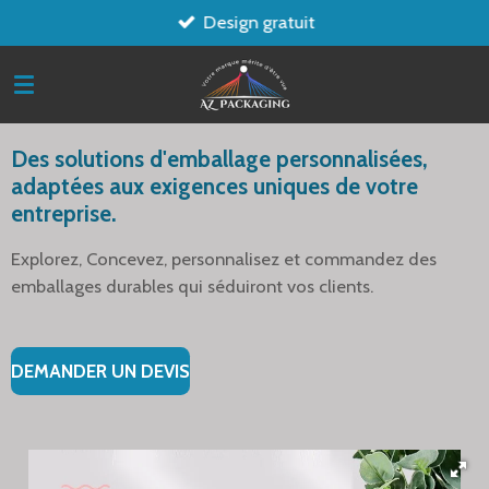
Design gratuit
Passer
au
contenu
principal
Des solutions d'emballage personnalisées,
adaptées aux exigences uniques de votre
entreprise.
Explorez, Concevez, personnalisez et commandez des
emballages durables qui séduiront vos clients.
DEMANDER UN DEVIS