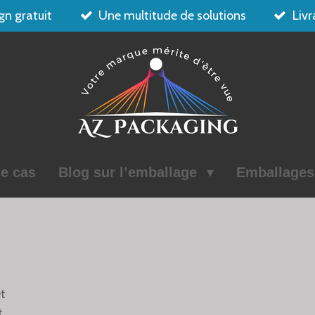
gn gratuit
Une multitude de solutions
Livr
e cas
Blog sur l’emballage
Emballage
et
t.