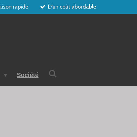
aison rapide
D'un coût abordable
s
Société