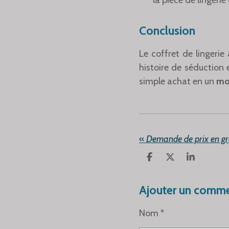
la pièce de lingerie 
Conclusion
Le coffret de lingerie 
histoire de séduction 
simple achat en un
mom
«
P
P
P
A
A
A
R
R
R
T
T
T
Ajouter un comme
A
A
A
G
G
G
Nom *
E
E
E
R
R
R