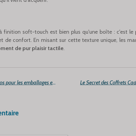
qu'il vient d'acquérir.
à finition soft-touch est bien plus qu'une boîte : c'est l
et de confort. En misant sur cette texture unique, les m
ent de pur plaisir tactile
.
Demande de prix en gros pour les emballages en boîte oreiller en papier
ntaire