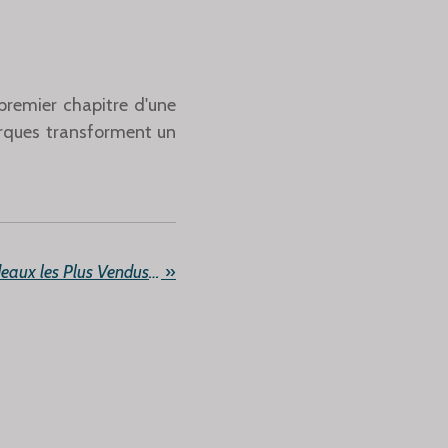
e premier chapitre d'une
arques transforment un
Le Secret des Coffrets Cadeaux les Plus Vendus : La Magie du Papier Métallisé
»