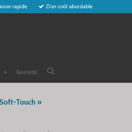
aison rapide
D'un coût abordable
s
Société
« Soft-Touch »