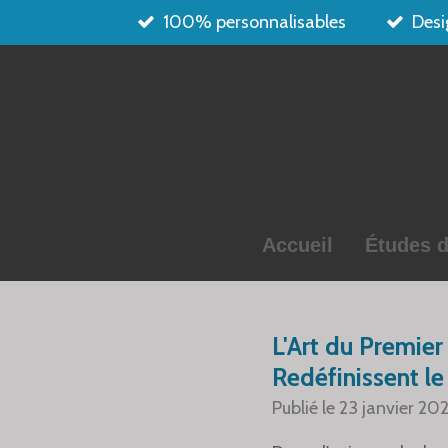
100% personnalisables
Desi
Passer
au
contenu
principal
Accueil
Études d
L'Art du Premier
Redéfinissent le
Publié le 23 janvier 20