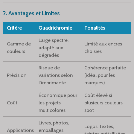
2. Avantages et Limites
Critère
Quadrichromie
Tonalités
Large spectre,
Gamme de
Limité aux encres
adapté aux
couleurs
choisies
dégradés
Risque de
Cohérence parfaite
Précision
variations selon
(idéal pour les
l’imprimante
marques)
Économique pour
Coût élevé si
Coût
les projets
plusieurs couleurs
multicolores
spot
Livres, photos,
Logos, textes,
Applications
emballages
teintes métallisées