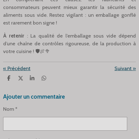
consommateurs peuvent mieux garantir la sécurité des
aliments sous vide. Restez vigilant : un emballage gonflé
est rarement bon signe !
À retenir
: La qualité de l’emballage sous vide dépend
d’une chaîne de contrôles rigoureuse, de la production à
votre cuisine ! 🛡️🍖🥦
«
Précédent
Suivant
»
P
P
P
P
A
A
A
A
R
R
R
R
Ajouter un commentaire
T
T
T
T
A
A
A
A
G
G
G
G
Nom *
E
E
E
E
R
R
R
R