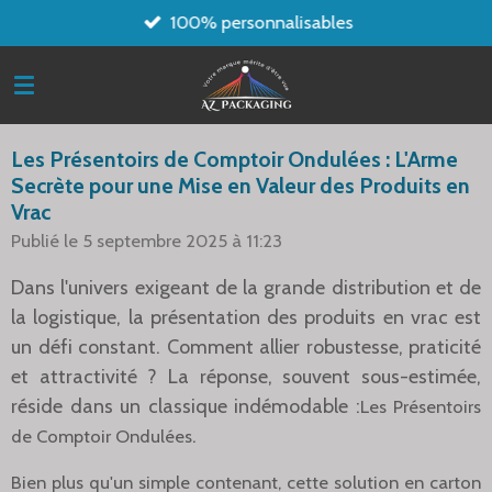
100% personnalisables
Passer
au
contenu
principal
Les Présentoirs de Comptoir Ondulées : L'Arme
Secrète pour une Mise en Valeur des Produits en
Vrac
Publié le 5 septembre 2025 à 11:23
Dans l'univers exigeant de la grande distribution et de
la logistique, la présentation des produits en vrac est
un défi constant. Comment allier robustesse, praticité
et attractivité ? La réponse, souvent sous-estimée,
réside dans un classique indémodable :
Les Présentoirs
.
de Comptoir Ondulées
Bien plus qu'un simple contenant, cette solution en carton