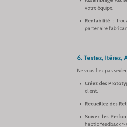
Assemblage Facile
votre équipe.
Rentabilité :
Trouv
partenaire fabrican
6. Testez, Itérez,
Ne vous fiez pas seulem
Créez des Prototy
client.
Recueillez des Ret
Suivez les Perfor
haptic feedback » (r