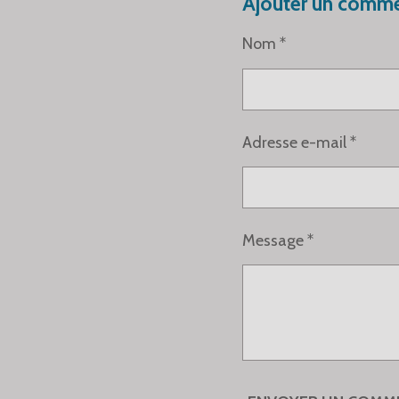
Ajouter un comme
A
A
A
G
G
G
Nom *
E
E
E
R
R
R
Adresse e-mail *
Message *