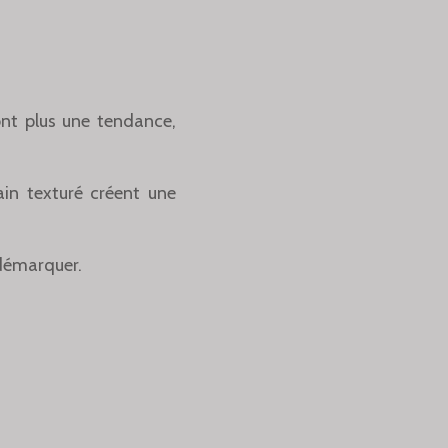
ont plus une tendance,
ain texturé créent une
 démarquer.