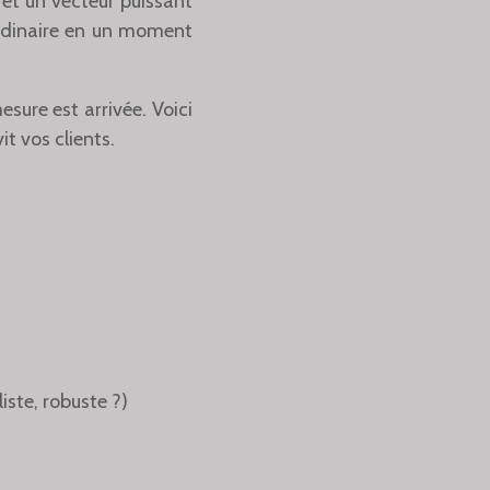
 et un vecteur puissant
ordinaire en un moment
esure est arrivée. Voici
t vos clients.
iste, robuste ?)