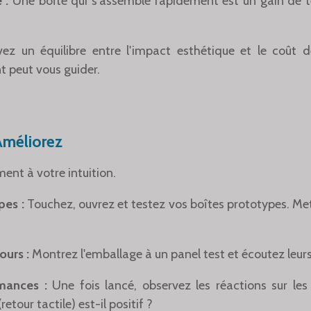
 :
Une boîte qui s'assemble rapidement est un gain de 
ez un équilibre entre l'impact esthétique et le coût 
t peut vous guider.
 Améliorez
ent à votre intuition.
pes :
Touchez, ouvrez et testez vos boîtes prototypes. Me
ours :
Montrez l'emballage à un panel test et écoutez leu
mances :
Une fois lancé, observez les réactions sur les
etour tactile) est-il positif ?