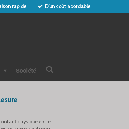
aison rapide
D'un coût abordable
s
Société
Mesure
 contact physique entre