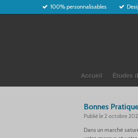
100% personnalisables
Desi
Passer
au
contenu
principal
Accueil
Études d
Bonnes Pratique
Publié le 2 octobre 202
Dans un marché saturé,