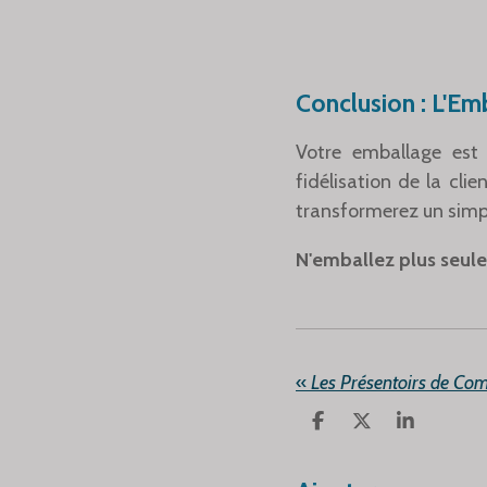
Conclusion : L'Em
Votre emballage est 
fidélisation de la cli
transformerez un simp
N'emballez plus seule
«
P
P
P
A
A
A
R
R
R
T
T
T