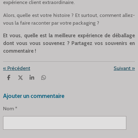
expérience client extraordinaire.
Alors, quelle est votre histoire ? Et surtout, comment allez-
vous la faire raconter par votre packaging ?
Et vous, quelle est la meilleure expérience de déballage
dont vous vous souvenez ? Partagez vos souvenirs en
commentaire !
«
Précédent
Suivant
»
P
P
P
P
A
A
A
A
R
R
R
R
Ajouter un commentaire
T
T
T
T
A
A
A
A
G
G
G
G
Nom *
E
E
E
E
R
R
R
R