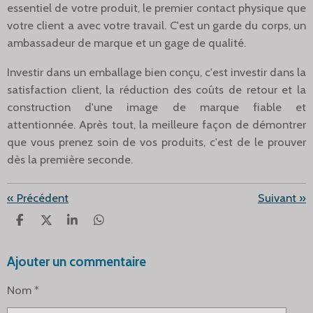
essentiel de votre produit, le premier contact physique que
votre client a avec votre travail. C'est un garde du corps, un
ambassadeur de marque et un gage de qualité.
Investir dans un emballage bien conçu, c'est investir dans la
satisfaction client, la réduction des coûts de retour et la
construction d'une image de marque fiable et
attentionnée. Après tout, la meilleure façon de démontrer
que vous prenez soin de vos produits, c'est de le prouver
dès la première seconde.
«
Précédent
Suivant
»
P
P
P
P
A
A
A
A
R
R
R
R
Ajouter un commentaire
T
T
T
T
A
A
A
A
G
G
G
G
Nom *
E
E
E
E
R
R
R
R