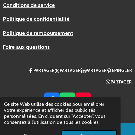
Conditions de service
Politique de confidentialité
Politique de remboursement
Foire aux questions
PARTAGER
PARTAGER
PARTAGER
ÉPINGLER
PARTAGER
F
W
Y
Ce site Web utilise des cookies pour améliorer
A
H
O
votre expérience et afficher des publicités
© 2024 AZ Packaging France
personnalisées. En cliquant sur "Accepter", vous
C
A
U
consentez à l'utilisation de tous les cookies.
E
T
T
B
S
U