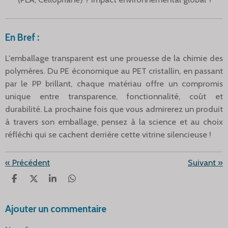
En Bref :
L'emballage transparent est une prouesse de la chimie des
polymères. Du PE économique au PET cristallin, en passant
par le PP brillant, chaque matériau offre un compromis
unique entre transparence, fonctionnalité, coût et
durabilité. La prochaine fois que vous admirerez un produit
à travers son emballage, pensez à la science et au choix
réfléchi qui se cachent derrière cette vitrine silencieuse !
«
Précédent
Suivant
»
P
P
P
P
A
A
A
A
R
R
R
R
Ajouter un commentaire
T
T
T
T
A
A
A
A
G
G
G
G