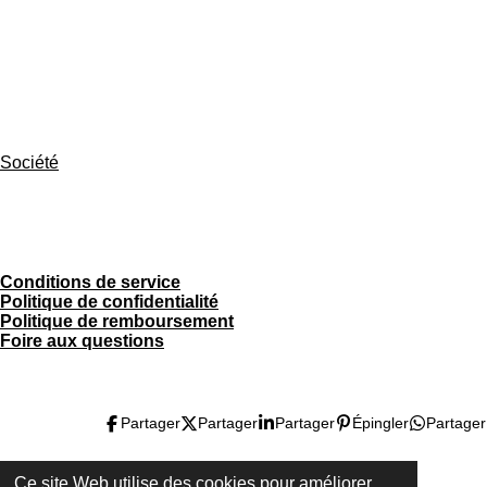
Accueil
Blog sur l’emballage
Études de cas
Demander un devis
Société
Mentions légales
Conditions de service
Politique de confidentialité
Politique de remboursement
Foire aux questions
Partager
Partager
Partager
Épingler
Partager
Ce site Web utilise des cookies pour améliorer