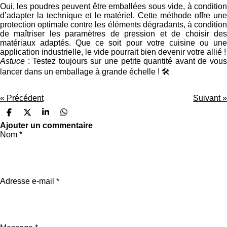
Oui, les poudres peuvent être emballées sous vide, à condition
d’adapter la technique et le matériel. Cette méthode offre une
protection optimale contre les éléments dégradants, à condition
de maîtriser les paramètres de pression et de choisir des
matériaux adaptés. Que ce soit pour votre cuisine ou une
application industrielle, le vide pourrait bien devenir votre allié !
Astuce
: Testez toujours sur une petite quantité avant de vou
lancer dans un emballage à grande échelle ! 🛠️
«
Précédent
Suivant
»
P
P
P
P
a
a
a
a
Ajouter un commentaire
r
r
r
r
Nom *
t
t
t
t
a
a
a
a
g
g
g
g
e
e
e
e
r
r
r
r
Adresse e-mail *