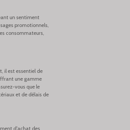
réant un sentiment
ssages promotionnels,
z les consommateurs,
il est essentiel de
, offrant une gamme
ssurez-vous que le
ériaux et de délais de
tement d'achat des