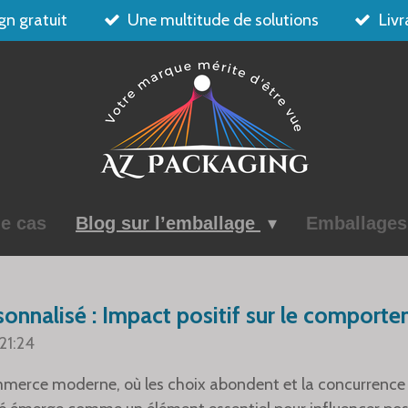
gn gratuit
Une multitude de solutions
Livr
e cas
Blog sur l’emballage
Emballage
onnalisé : Impact positif sur le comport
21:24
erce moderne, où les choix abondent et la concurrence e