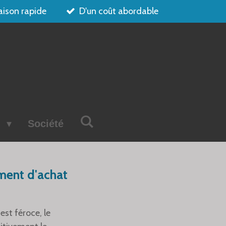
aison rapide
D'un coût abordable
s
Société
ement d'achat
st féroce, le