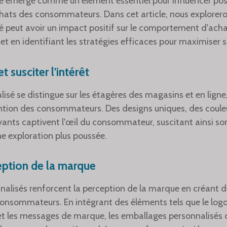
é émerge comme un élément essentiel pour influencer pos
ats des consommateurs. Dans cet article, nous explorer
é peut avoir un impact positif sur le comportement d'ach
et en identifiant les stratégies efficaces pour maximiser s
et susciter l'intérêt
isé se distingue sur les étagères des magasins et en ligne,
ntion des consommateurs. Des designs uniques, des couleu
yants captivent l'œil du consommateur, suscitant ainsi son
ne exploration plus poussée.
eption de la marque
alisés renforcent la perception de la marque en créant d
onsommateurs. En intégrant des éléments tels que le logo
 et les messages de marque, les emballages personnalisé