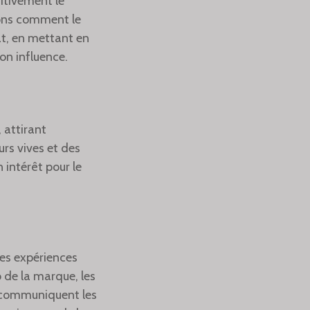
itivement le
ons comment le
at, en mettant en
on influence.
 attirant
rs vives et des
 intérêt pour le
es expériences
 de la marque, les
s communiquent les