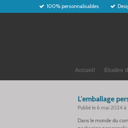
100% personnalisables
Desi
Passer
au
contenu
principal
Accueil
Études d
L'emballage pers
Publié le 6 mai 2024 à 
Dans le monde du comm