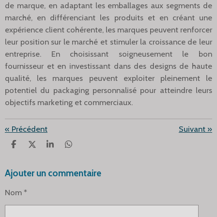
de marque, en adaptant les emballages aux segments de
marché, en différenciant les produits et en créant une
expérience client cohérente, les marques peuvent renforcer
leur position sur le marché et stimuler la croissance de leur
entreprise. En choisissant soigneusement le bon
fournisseur et en investissant dans des designs de haute
qualité, les marques peuvent exploiter pleinement le
potentiel du packaging personnalisé pour atteindre leurs
objectifs marketing et commerciaux.
«
Précédent
Suivant
»
P
P
P
P
A
A
A
A
R
R
R
R
Ajouter un commentaire
T
T
T
T
A
A
A
A
G
G
G
G
Nom *
E
E
E
E
R
R
R
R