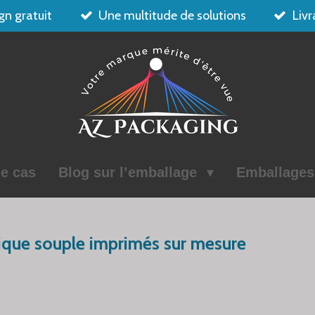
gn gratuit
Une multitude de solutions
Livr
e cas
Blog sur l’emballage
Emballage
tique souple imprimés sur mesure