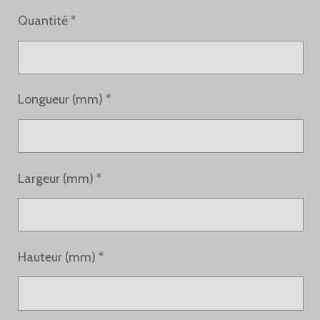
Quantité *
Longueur (mm) *
Largeur (mm) *
Hauteur (mm) *