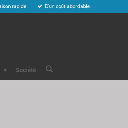
aison rapide
D'un coût abordable
s
Société