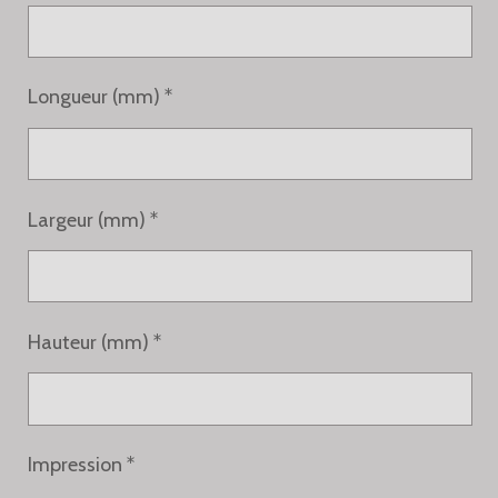
Longueur (mm) *
Largeur (mm) *
Hauteur (mm) *
Impression *