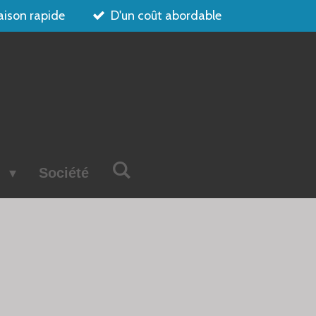
aison rapide
D'un coût abordable
s
Société