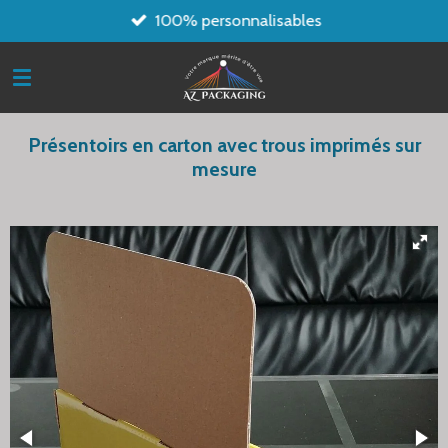
100% personnalisables
Passer
au
contenu
principal
Présentoirs en carton avec trous imprimés sur
mesure