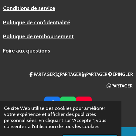
Conditions de service
Politique de confidentialité
Politique de remboursement
Foire aux questions
PARTAGER
PARTAGER
PARTAGER
ÉPINGLER
PARTAGER
F
W
Y
Ce site Web utilise des cookies pour améliorer
A
H
O
votre expérience et afficher des publicités
© 2024 AZ Packaging France
personnalisées. En cliquant sur "Accepter", vous
C
A
U
consentez à l'utilisation de tous les cookies.
E
T
T