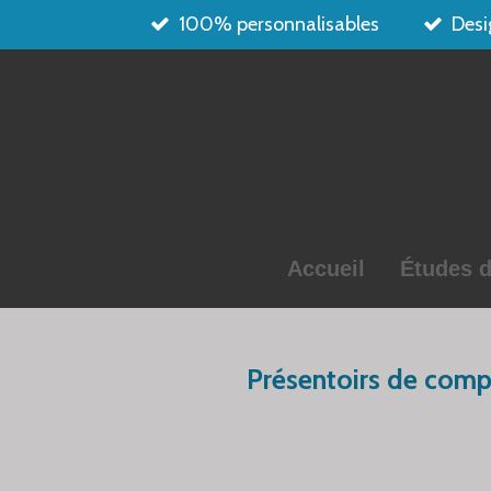
100% personnalisables
Desi
Passer
au
contenu
principal
Accueil
Études d
Présentoirs de comp