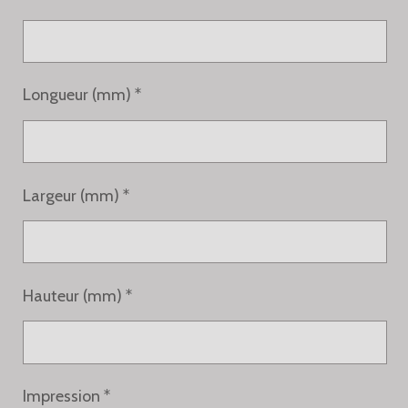
Longueur (mm) *
Largeur (mm) *
Hauteur (mm) *
Impression *