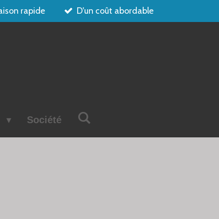
aison rapide
D'un coût abordable
s
Société