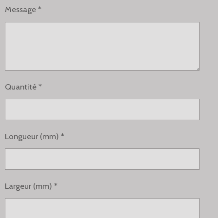
Message *
Quantité *
Longueur (mm) *
Largeur (mm) *