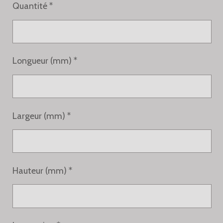
Quantité *
Longueur (mm) *
Largeur (mm) *
Hauteur (mm) *