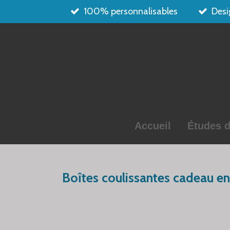
100% personnalisables
Desi
Passer
au
contenu
principal
Accueil
Études d
Boîtes coulissantes cadeau en