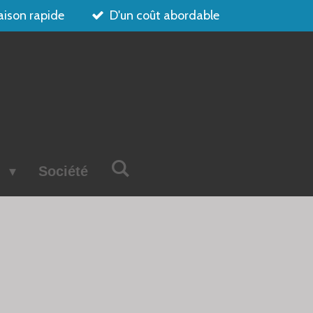
aison rapide
D'un coût abordable
s
Société