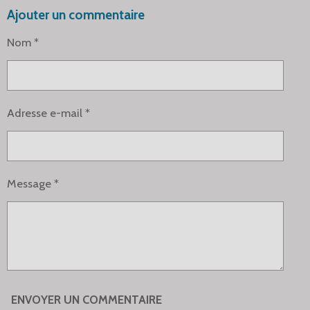
R
R
R
R
Ajouter un commentaire
T
T
T
T
A
A
A
A
G
G
G
G
Nom *
E
E
E
E
R
R
R
R
Adresse e-mail *
Message *
ENVOYER UN COMMENTAIRE