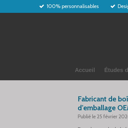
100% personnalisables
Desi
Passer
au
contenu
principal
Accueil
Études d
Fabricant de boî
d'emballage OEM 
Publié le 25 février 202