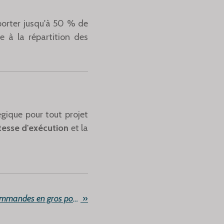
orter jusqu'à 50 % de
 à la répartition des
gique pour tout projet
tesse d'exécution
et la
Conseils de gestion des commandes en gros pour les coffrets de luxe de boutiques
»