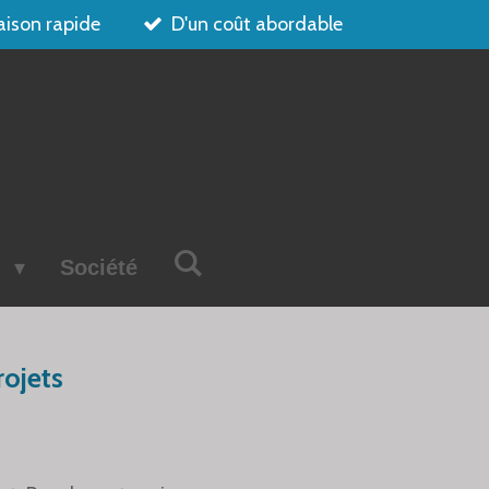
aison rapide
D'un coût abordable
s
Société
rojets