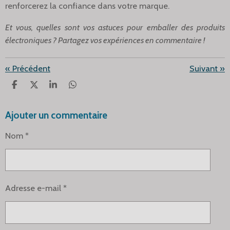
renforcerez la confiance dans votre marque.
Et vous, quelles sont vos astuces pour emballer des produits
électroniques ? Partagez vos expériences en commentaire !
«
Précédent
Suivant
»
P
P
P
P
A
A
A
A
R
R
R
R
Ajouter un commentaire
T
T
T
T
A
A
A
A
G
G
G
G
Nom *
E
E
E
E
R
R
R
R
Adresse e-mail *