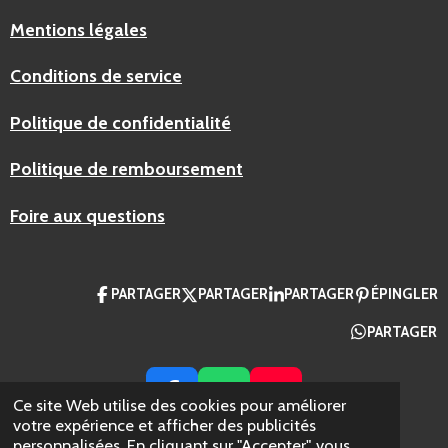
Mentions légales
Conditions de service
Politique de confidentialité
Politique de remboursement
Foire aux questions
PARTAGER
PARTAGER
PARTAGER
ÉPINGLER
PARTAGER
F
W
Y
Ce site Web utilise des cookies pour améliorer
A
H
O
votre expérience et afficher des publicités
© 2024 AZ Packaging France
personnalisées. En cliquant sur "Accepter", vous