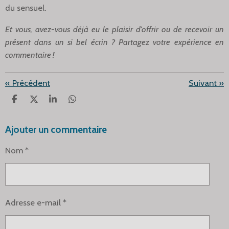
du sensuel.
Et vous, avez-vous déjà eu le plaisir d'offrir ou de recevoir un
présent dans un si bel écrin ? Partagez votre expérience en
commentaire !
«
Précédent
Suivant
»
P
P
P
P
A
A
A
A
R
R
R
R
Ajouter un commentaire
T
T
T
T
A
A
A
A
G
G
G
G
Nom *
E
E
E
E
R
R
R
R
Adresse e-mail *