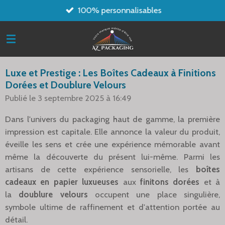
100% personnalisables
Passer
au
contenu
principal
Luxe et Prestige : Les Boîtes Cadeaux à Finitions
Dorées et Doublure Velours
Publié le 3 septembre 2025 à 16:49
Dans l'univers du packaging haut de gamme, la première
impression est capitale. Elle annonce la valeur du produit,
éveille les sens et crée une expérience mémorable avant
même la découverte du présent lui-même. Parmi les
artisans de cette expérience sensorielle, les
boîtes
cadeaux en papier luxueuses
aux
finitons dorées
et à
la
doublure velours
occupent une place singulière,
symbole ultime de raffinement et d'attention portée au
détail.