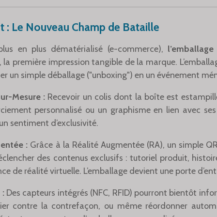
nt : Le Nouveau Champ de Bataille
us en plus dématérialisé (e-commerce),
l’emballage
, la première impression tangible de la marque. L’emballag
mer un simple déballage ("unboxing") en un événement mé
Sur-Mesure :
Recevoir un colis dont la boîte est estampi
iement personnalisé ou un graphisme en lien avec ses p
un sentiment d’exclusivité.
entée :
Grâce à la Réalité Augmentée (RA), un simple 
éclencher des contenus exclusifs : tutoriel produit, histoi
 de réalité virtuelle. L’emballage devient une porte d’entré
 :
Des capteurs intégrés (NFC, RFID) pourront bientôt infor
tifier contre la contrefaçon, ou même réordonner autom