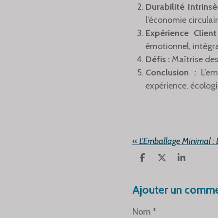
Durabilité Intrins
l'économie circulair
Expérience Client
émotionnel, intégra
Défis :
Maîtrise des
Conclusion :
L'e
expérience, écologi
«
P
P
P
A
A
A
R
R
R
T
T
T
Ajouter un comme
A
A
A
G
G
G
Nom *
E
E
E