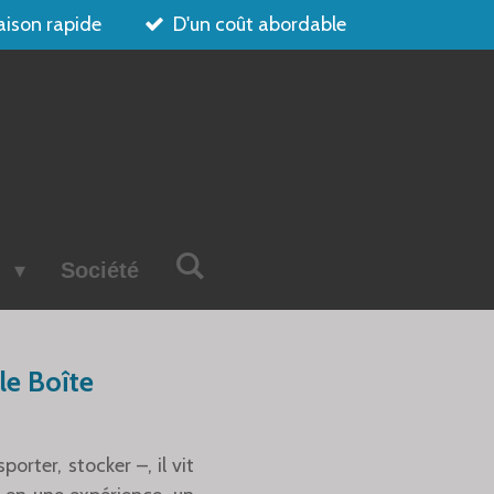
aison rapide
D'un coût abordable
s
Société
le Boîte
rter, stocker –, il vit