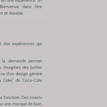
e en une expérience, un
ienvenue dans l’ère
nt et durable.
t des expériences qui
 à la demande permet
. Imaginez des boîtes
 ou d’un design généré
a Coke" de Coca-Cola
la fonction. Des inserts
our une marque de luxe,