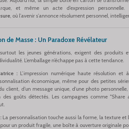
euse. Aujourd’hui, la simple boîte en carton se transform
que, et même un acte d’expression personnelle. B
esure
, où l’avenir s’annonce résolument personnel, intellige
on de Masse : Un Paradoxe Révélateur
urtout les jeunes générations, exigent des produits e
dividualité. L’emballage n’échappe pas à cette tendance.
atrice :
L’impression numérique haute résolution et
sonnalisation économique, même pour des petites séries
 client, d’un message unique, d’une photo personnelle,
on des goûts détectés. Les campagnes comme "Share 
ut.
:
La personnalisation touche aussi la forme, la texture et 
our un produit fragile, une boîte à ouverture originale p