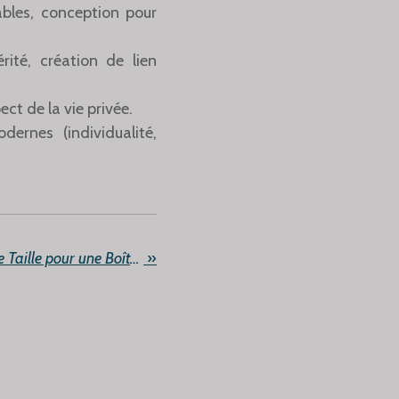
ables, conception pour
té, création de lien
ect de la vie privée.
rnes (individualité,
Comment Choisir la Bonne Taille pour une Boîte Pliante : Guide Pratique
»