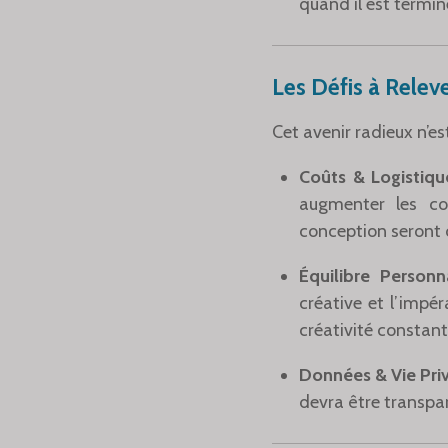
quand il est termin
Les Défis à Relev
Cet avenir radieux n’es
Coûts & Logistiqu
augmenter les co
conception seront c
Équilibre Personna
créative et l’impé
créativité constant
Données & Vie Priv
devra être transpa