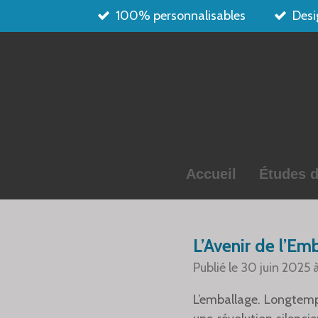
100% personnalisables
Desi
Passer
au
contenu
principal
Accueil
Études d
L’Avenir de l’Em
Publié le 30 juin 2025 
L’emballage. Longtemps