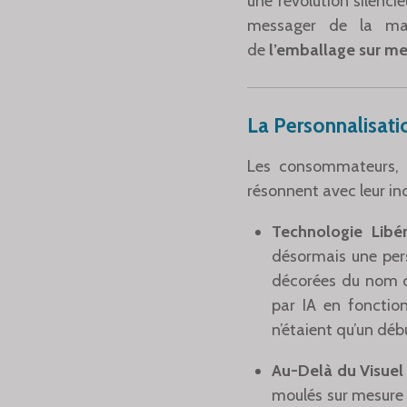
une révolution silenci
messager de la mar
de
l’emballage sur m
La Personnalisati
Les consommateurs, s
résonnent avec leur in
Technologie Libér
désormais une per
décorées du nom du
par IA en foncti
n’étaient qu’un déb
Au-Delà du Visuel 
moulés sur mesure p