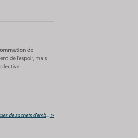
nsommation
de
ent de l’espoir, mais
llective.
Quels sont les différents types de sachets d'emballage ?
»