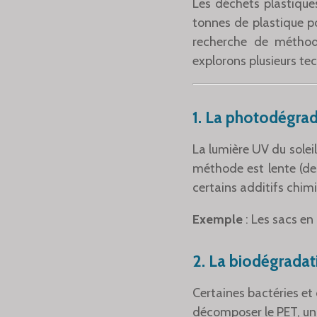
Les déchets plastique
tonnes de plastique po
recherche de méthode
explorons plusieurs tec
1.
La photodégradat
La lumière UV du solei
méthode est lente (des
certains additifs chim
Exemple
: Les sacs en
2.
La biodégradati
Certaines bactéries 
décomposer le PET, un