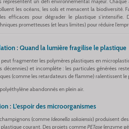
s représentent un défi environnemental majeur. Chaque 
lluent les océans, les sols et menacent la biodiversité. F
s efficaces pour dégrader le plastique s’intensifie. D
hniques prometteuses (et leurs limites) pour réduire l’empr
ion : Quand la lumière fragilise le plastique
l peut fragmenter les polymères plastiques en microplast
 décennies) et incomplète : les particules générées reste
iques (comme les retardateurs de flamme) ralentissent le 
 polyéthylène abandonnés en plein air.
on : L’espoir des microorganismes
et champignons (comme
Ideonella sakaiensis
) produisent de
 plastique courant. Des projets comme
PETase
(enzyme g