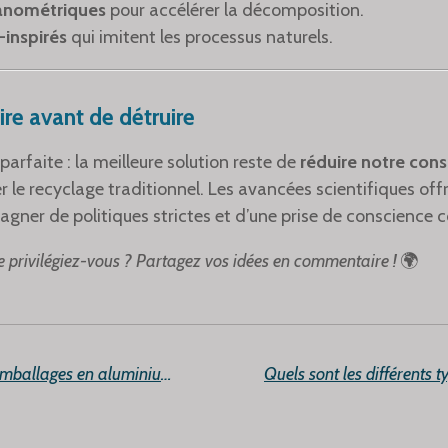
nanométriques
pour accélérer la décomposition.
-inspirés
qui imitent les processus naturels.
re avant de détruire
rfaite : la meilleure solution reste de
réduire notre co
r le recyclage traditionnel. Les avancées scientifiques offr
gner de politiques strictes et d’une prise de conscience co
ve privilégiez-vous ? Partagez vos idées en commentaire !
🌍
Peut-on chauffer des emballages en aluminium ? Ce qu'il faut savoir