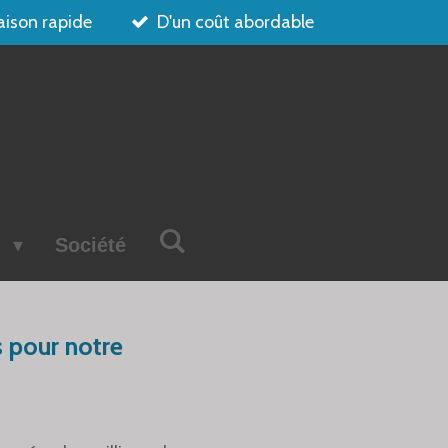
aison rapide
D'un coût abordable
s
Société
s pour notre