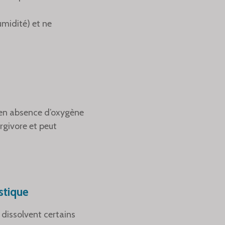
umidité) et ne
 en absence d’oxygène
rgivore et peut
stique
 dissolvent certains