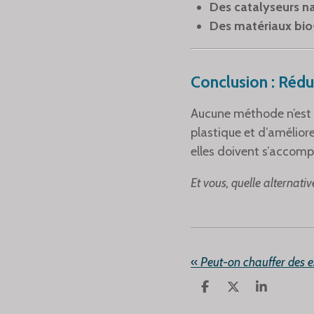
Des catalyseurs 
Des matériaux bio
Conclusion : Rédui
Aucune méthode n’est pa
plastique et d’améliore
elles doivent s’accompa
Et vous, quelle alternati
«
P
P
P
A
A
A