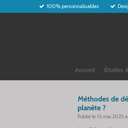
100% personnalisables
Desi
Passer
au
contenu
principal
Accueil
Études d
Méthodes de dég
planète ?
Publié le 13 mai 2025 