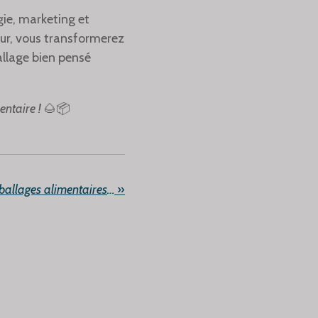
gie, marketing et
teur, vous transformerez
allage bien pensé
ntaire !
🌰📦
Le code-barres sur les emballages alimentaires : une petite empreinte aux grands pouvoirs
»