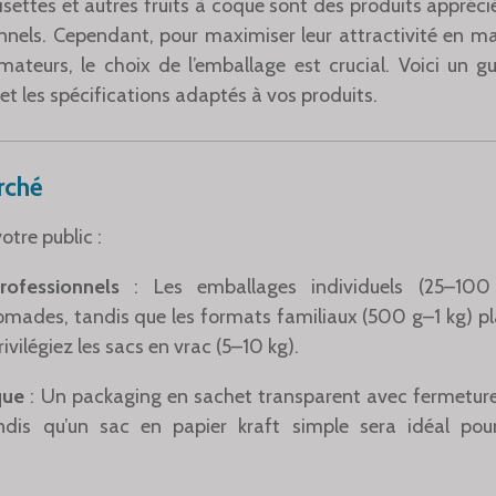
settes et autres fruits à coque sont des produits appréciés
ionnels. Cependant, pour maximiser leur attractivité en 
teurs, le choix de l’emballage est crucial. Voici un g
et les spécifications adaptés à vos produits.
rché
otre public :
Professionnels
: Les emballages individuels (25–10
des, tandis que les formats familiaux (500 g–1 kg) pla
rivilégiez les sacs en vrac (5–10 kg).
que
: Un packaging en sachet transparent avec fermeture 
ndis qu’un sac en papier kraft simple sera idéal p