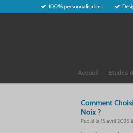
100% personnalisables
Desi
Passer
au
contenu
principal
Accueil
Études d
Comment Choisir
Noix ?
Publié le 15 avril 2025 