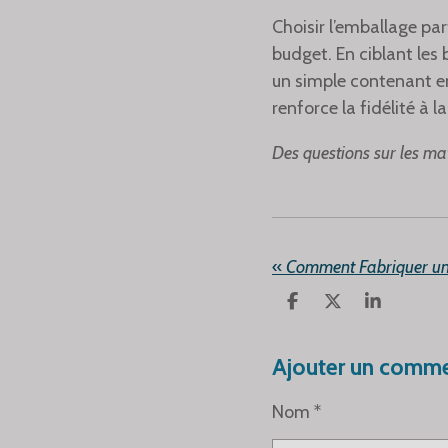
Choisir l’emballage pa
budget. En ciblant les 
un simple contenant en
renforce la fidélité à l
Des questions sur les ma
«
P
P
P
A
A
A
R
R
R
T
T
T
Ajouter un comme
A
A
A
G
G
G
Nom *
E
E
E
R
R
R