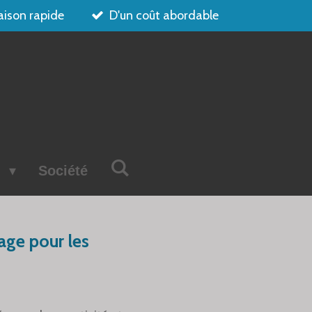
aison rapide
D'un coût abordable
s
Société
age pour les