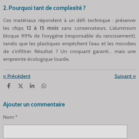
2. Pourquoi tant de complexité ?
Ces matériaux répondent à un défi technique : préserver
les chips
12 à 15 mois
sans conservateurs. L’aluminium
bloque 99% de l’oxygène (responsable du rancissement),
tandis que les plastiques empêchent l’eau et les microbes
de s’infiltrer. Résultat ? Un croquant garanti… mais une
empreinte écologique lourde.
«
Précédent
Suivant
»
P
P
P
P
A
A
A
A
R
R
R
R
Ajouter un commentaire
T
T
T
T
A
A
A
A
G
G
G
G
Nom *
E
E
E
E
R
R
R
R