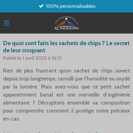
100% personnalisables
Passer
au
contenu
principal
De quoi sont faits les sachets de chips ? Le secret
de leur croquant
Publié le 1 avril 2025 à 16:12
Rien de plus frustrant qu’un sachet de chips ouvert
depuis trop longtemps, ramolli par l’humidité ou oxydé
par la lumière. Mais avez-vous que ce petit sachet
apparemment banal est une merveille d’ingénierie
alimentaire ? Décryptons ensemble sa composition
pour comprendre comment il protège notre précieux
en-cas.