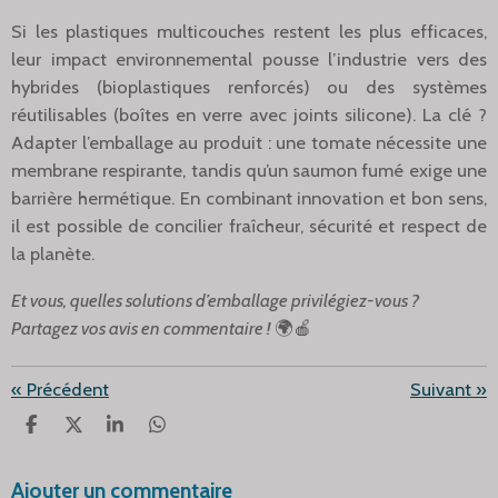
Si les plastiques multicouches restent les plus efficaces,
leur impact environnemental pousse l’industrie vers des
hybrides (bioplastiques renforcés) ou des systèmes
réutilisables (boîtes en verre avec joints silicone). La clé ?
Adapter l’emballage au produit : une tomate nécessite une
membrane respirante, tandis qu’un saumon fumé exige une
barrière hermétique. En combinant innovation et bon sens,
il est possible de concilier fraîcheur, sécurité et respect de
la planète.
Et vous, quelles solutions d’emballage privilégiez-vous ?
Partagez vos avis en commentaire !
🌍🍎
«
Précédent
Suivant
»
P
P
P
P
A
A
A
A
R
R
R
R
Ajouter un commentaire
T
T
T
T