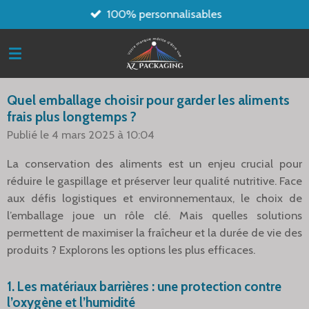
100% personnalisables
Passer
au
contenu
principal
Quel emballage choisir pour garder les aliments
frais plus longtemps ?
Publié le 4 mars 2025 à 10:04
La conservation des aliments est un enjeu crucial pour
réduire le gaspillage et préserver leur qualité nutritive. Face
aux défis logistiques et environnementaux, le choix de
l’emballage joue un rôle clé. Mais quelles solutions
permettent de maximiser la fraîcheur et la durée de vie des
produits ? Explorons les options les plus efficaces.
1.
Les matériaux barrières : une protection contre
l’oxygène et l’humidité