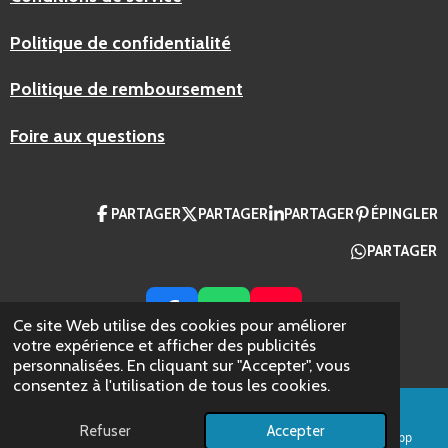
Politique de confidentialité
Politique de remboursement
Foire aux questions
PARTAGER
PARTAGER
PARTAGER
ÉPINGLER
PARTAGER
F
W
Y
Ce site Web utilise des cookies pour améliorer
A
H
O
votre expérience et afficher des publicités
© 2024 AZ Packaging France
personnalisées. En cliquant sur "Accepter", vous
C
A
U
consentez à l'utilisation de tous les cookies.
E
T
T
B
S
U
Refuser
Accepter
E-mail
Téléphone
Facebook
WhatsApp
O
A
B