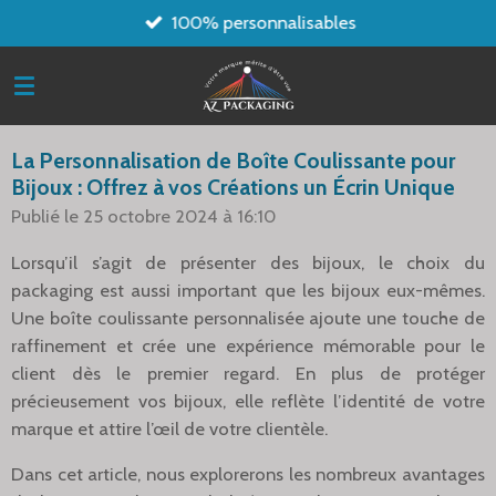
100% personnalisables
Passer
au
contenu
principal
La Personnalisation de Boîte Coulissante pour
Bijoux : Offrez à vos Créations un Écrin Unique
Publié le 25 octobre 2024 à 16:10
Lorsqu’il s’agit de présenter des bijoux, le choix du
packaging est aussi important que les bijoux eux-mêmes.
Une boîte coulissante personnalisée ajoute une touche de
raffinement et crée une expérience mémorable pour le
client dès le premier regard. En plus de protéger
précieusement vos bijoux, elle reflète l’identité de votre
marque et attire l’œil de votre clientèle.
Dans cet article, nous explorerons les nombreux avantages