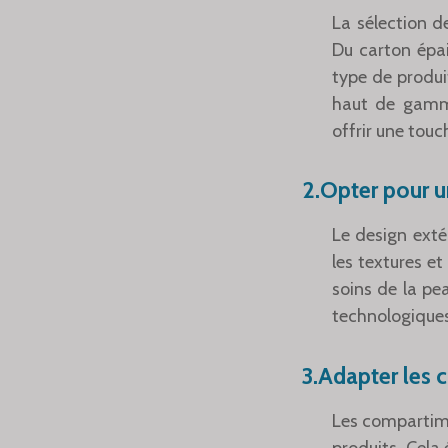
La sélection d
Du carton épai
type de produi
haut de gamme
offrir une touc
2.Opter pour u
Le design extér
les textures et
soins de la pe
technologiques 
3.Adapter les 
Les compartime
produits. Cela