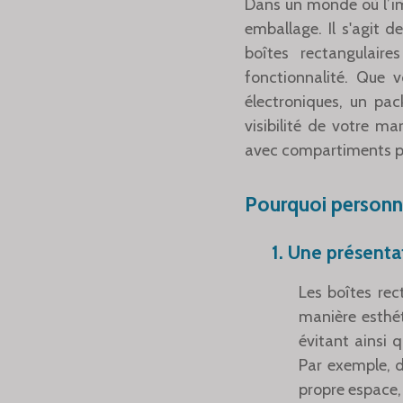
Dans un monde où l’ima
emballage. Il s'agit d
boîtes rectangulair
fonctionnalité. Que v
électroniques, un pac
visibilité de votre m
avec compartiments po
Pourquoi personna
1. Une présent
Les boîtes rec
manière esthét
évitant ainsi 
Par exemple, d
propre espace,