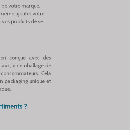
é de votre marque.
t même ajouter votre
à vos produits de se
bien conçue avec des
ciaux, un emballage de
es consommateurs. Cela
 Un packaging unique et
rque.
rtiments ?