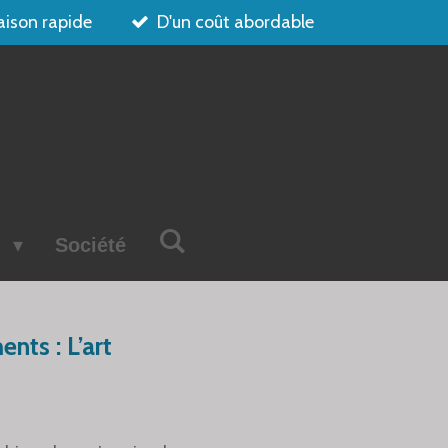
aison rapide
D'un coût abordable
s
Société
nts : L’art