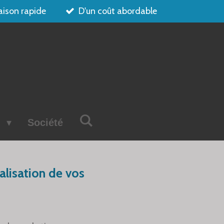
aison rapide
D'un coût abordable
s
Société
alisation de vos