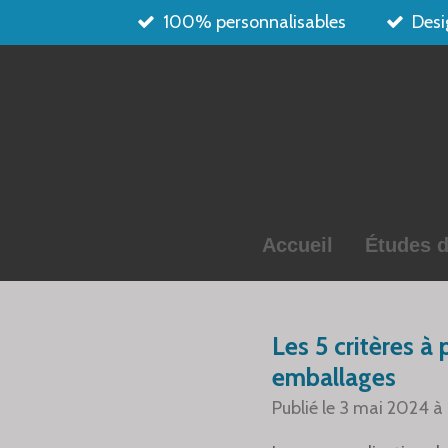
100% personnalisables
Desi
Passer
au
contenu
principal
Accueil
Études d
Les 5 critères à
emballages
Publié le 3 mai 2024 à