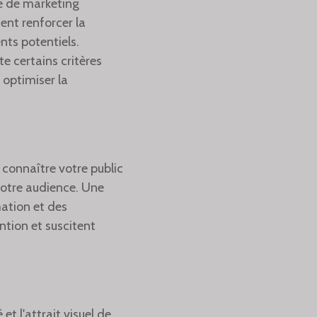
ie de marketing
ent renforcer la
nts potentiels.
e certains critères
 optimiser la
 connaître votre public
votre audience. Une
ation et des
tion et suscitent
et l'attrait visuel de