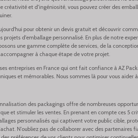
e créativité et d'ingéniosité, vous pouvez créer des emball
uiner.
jourd'hui pour obtenir un devis gratuit et découvrir com
os projets d'emballage personnalisé. En plus de notre expe
posons une gamme complète de services, de la conceptio
s accompagner à chaque étape de votre projet.
es entreprises en France qui ont fait confiance à AZ Pac
uniques et mémorables. Nous sommes là pour vous aider à
onnalisation des packagings offre de nombreuses opportun
que et stimuler les ventes. En prenant en compte ces 5 crit
llages personnalisés qui captivent votre public cible, prot
achat. N'oubliez pas de collaborer avec des partenaires fia
t des préférences de vos clients pour optimiser continuell