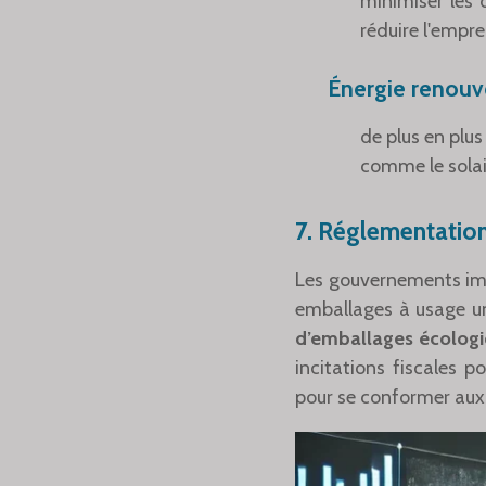
minimiser les 
réduire l'empre
Énergie renouve
de plus en plu
comme le solair
7.
Réglementation
Les gouvernements impo
emballages à usage un
d’emballages écolog
incitations fiscales p
pour se conformer aux