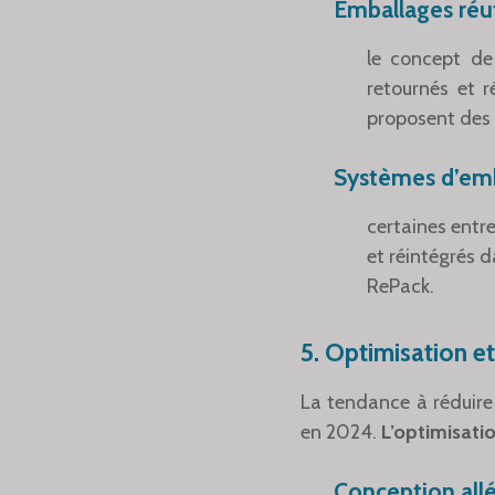
Emballages réut
le concept de
retournés et r
proposent des 
Systèmes d’emba
certaines entr
et réintégrés d
RePack.
5.
Optimisation e
La tendance à réduire 
en 2024.
L’optimisati
Conception all