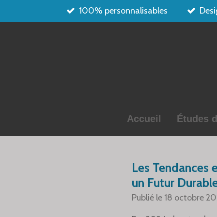
100% personnalisables
Desi
Passer
au
contenu
principal
Accueil
Études d
Les Tendances et
un Futur Durable
Publié le 18 octobre 20