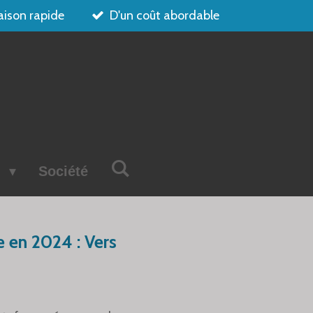
aison rapide
D'un coût abordable
s
Société
e en 2024 : Vers