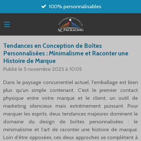
100% personnalisables
Passer
au
contenu
principal
Tendances en Conception de Boîtes
Personnalisées : Minimalisme et Raconter une
Histoire de Marque
Publié le 5 novembre 2025 à 10:05
Dans le paysage concurrentiel actuel, l'emballage est bien
plus qu'un simple contenant. C'est le premier contact
physique entre votre marque et le client, un outil de
marketing silencieux mais extrêmement puissant. Pour
marquer les esprits, deux tendances majeures dominent le
domaine du design de boîtes personnalisées : le
minimalisme et l'art de raconter une histoire de marque.
Loin d'être opposées, ces deux approches se complètent à