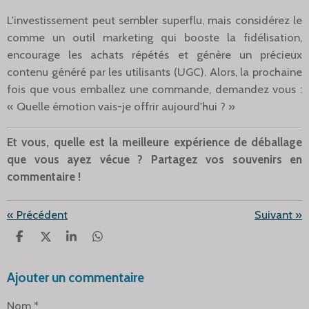
L'investissement peut sembler superflu, mais considérez le
comme un outil marketing qui booste la fidélisation,
encourage les achats répétés et génère un précieux
contenu généré par les utilisants (UGC). Alors, la prochaine
fois que vous emballez une commande, demandez vous :
« Quelle émotion vais-je offrir aujourd'hui ? »
Et vous, quelle est la meilleure expérience de déballage
que vous ayez vécue ? Partagez vos souvenirs en
commentaire !
«
Précédent
Suivant
»
P
P
P
P
A
A
A
A
R
R
R
R
Ajouter un commentaire
T
T
T
T
A
A
A
A
G
G
G
G
Nom *