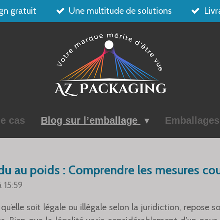
gn gratuit
Une multitude de solutions
Livr
e cas
Blog sur l’emballage
Emballage
du au poids : Comprendre les mesures co
à 15:59
u’elle soit légale ou illégale selon la juridiction, repose