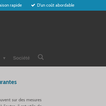
aison rapide
D'un coût abordable
s
Société
urantes
 souvent sur des mesures