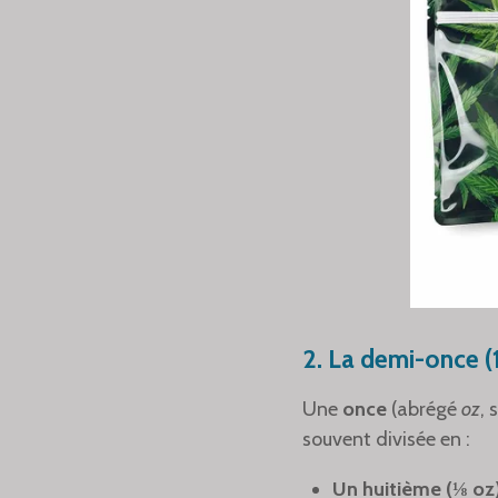
2.
La demi-once (1
Une
once
(abrégé
oz
, 
souvent divisée en :
Un huitième (⅛ oz