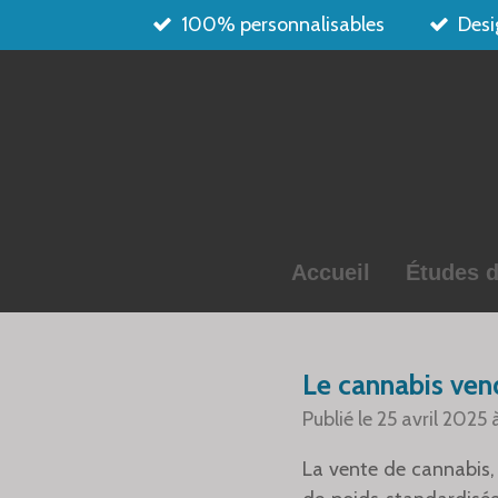
100% personnalisables
Desi
Passer
au
contenu
principal
Accueil
Études d
Le cannabis ven
Publié le 25 avril 2025 
La vente de cannabis, q