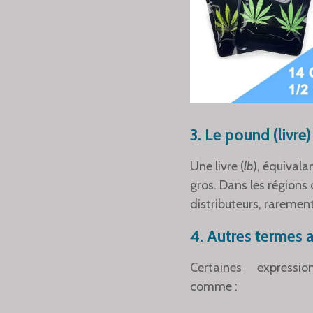
3.
Le pound (livre)
Une livre (
lb
), équival
gros. Dans les régions 
distributeurs, raremen
4.
Autres termes 
Certaines expressio
comme :