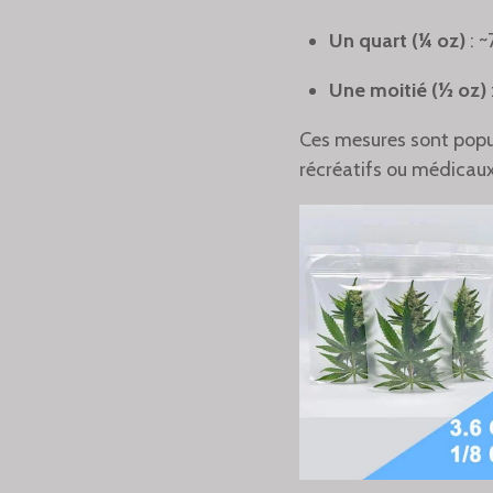
Un quart (¼ oz)
: ~
Une moitié (½ oz)
Ces mesures sont popu
récréatifs ou médicaux