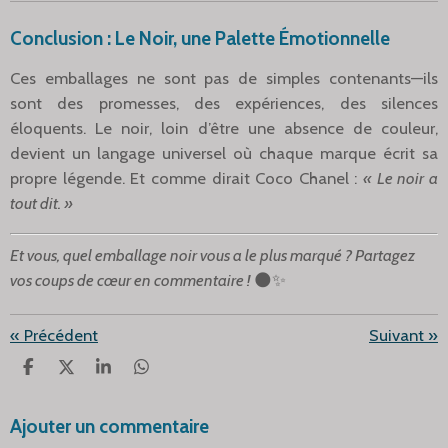
Conclusion : Le Noir, une Palette Émotionnelle
Ces emballages ne sont pas de simples contenants—ils
sont des promesses, des expériences, des silences
éloquents. Le noir, loin d’être une absence de couleur,
devient un langage universel où chaque marque écrit sa
propre légende. Et comme dirait Coco Chanel :
« Le noir a
tout dit. »
Et vous, quel emballage noir vous a le plus marqué ? Partagez
vos coups de cœur en commentaire !
🌑✨
«
Précédent
Suivant
»
P
P
P
P
A
A
A
A
R
R
R
R
Ajouter un commentaire
T
T
T
T
A
A
A
A